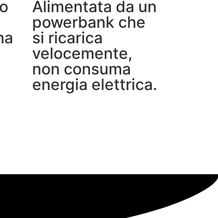
lo
Alimentata da un
powerbank che
ma
si ricarica
velocemente,
non consuma
energia elettrica.