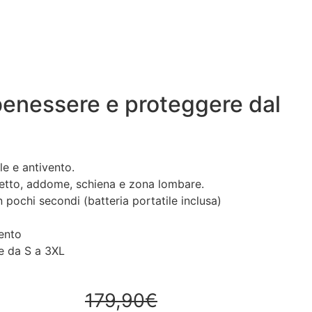
e benessere e proteggere dal
e e antivento.
petto, addome, schiena e zona lombare.
 pochi secondi (batteria portatile inclusa)
mento
ie da S a 3XL
179,90€