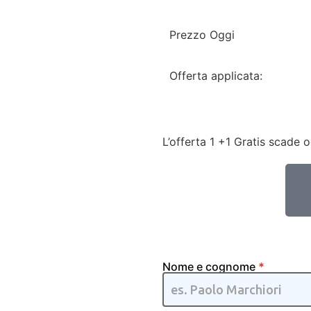
Prezzo Oggi
Offerta applicata:
L’offerta 1 +1 Gratis scade 
Nome e cognome
*
Thermopile
2x1 - IT |
WF