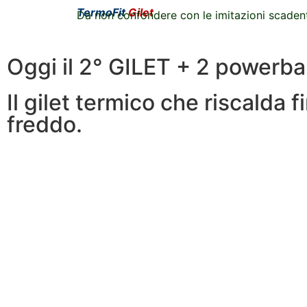
TermoFit
Gilet
Da non confondere con le imitazioni scaden
Oggi il 2° GILET + 2 power
Il gilet termico che riscalda 
freddo.