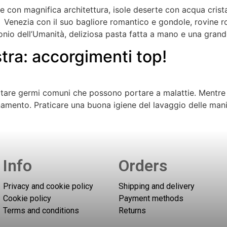
he con magnifica architettura, isole deserte con acqua cristal
ei, Venezia con il suo bagliore romantico e gondole, rovine 
onio dell’Umanità, deliziosa pasta fatta a mano e una grand
tra: accorgimenti top!
vitare germi comuni che possono portare a malattie. Mentre i
namento. Praticare una buona igiene del lavaggio delle mani, 
Info
Orders
Privacy and cookie policy
Shipping and delivery
Cookie policy
Payment methods
Terms and conditions
Returns