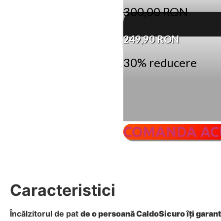
300,00 RON
249,90 RON
30% reducere
COMANDA A
Caracteristici
Încălzitorul de pat
de o persoană
CaldoSicuro
îți gara