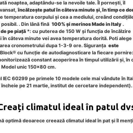
ată noaptea, adaptându-se la nevoile tale. Îl pornești, îl
avansat,
încălzește patul în câteva minute și, în timp ce do
e temperatura corpului și cea a mediului, creând condițiil
posibil. . Din lână fină
100% și merinos Made in Italy
.
 de pe piață
*: cu puterea de 150 W și funcția de încălzire
 și în câteva minute vei avea temperatura dorită. Poti alege
area cronometrului dupa 1-3-9 ore. Siguranța
este
 Block® cu funcție de autodiagnosticare la fiecare pornire
nitorizează constant acoperirea în timpul utilizării și, în 
us. Model unic 150×80 cm.
l IEC 60299 pe primele 10 modele cele mai vândute în Ital
 încheie pe 21 martie, institut de cercetare independent).
Creați climatul ideal în patul dv
ă optimă deoarece creează climatul ideal în pat și îl mențin