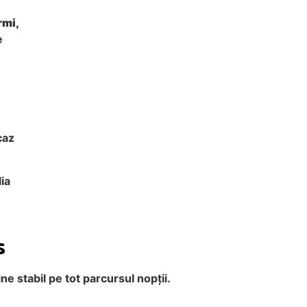
rmi,
e
:
caz
ia
s
e stabil pe tot parcursul nopții.