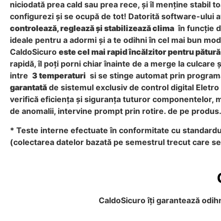
niciodată prea cald sau prea rece, și îl menține stabil to
configurezi și se ocupă de tot! Datorită software-ului 
controlează, reglează și stabilizează clima
în funcție d
ideale pentru a adormi și a te odihni în cel mai bun mod 
CaldoSicuro
este cel mai rapid încălzitor pentru pătură
rapidă, îl poți porni chiar înainte de a merge la culcare
intre
3 temperaturi
si se stinge automat prin program
garantată
de sistemul exclusiv de control digital Eletro
verifică eficiența și siguranța tuturor componentelor, mo
de anomalii, intervine prompt prin rotire. de pe prod
* Teste interne efectuate în conformitate cu standardu
(colectarea datelor bazată pe semestrul trecut care se
CaldoSicuro îți garantează odihn