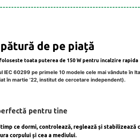
 pătură de pe piață
 foloseste toata puterea de 150 W pentru incalzire rapida
l IEC 60299 pe primele 10 modele cele mai vândute în Ita
at în martie ’22, institut de cercetare independent).
erfectă pentru tine
 timp ce dormi, controlează, reglează și stabilizează 
ra corpului și cea a mediului.