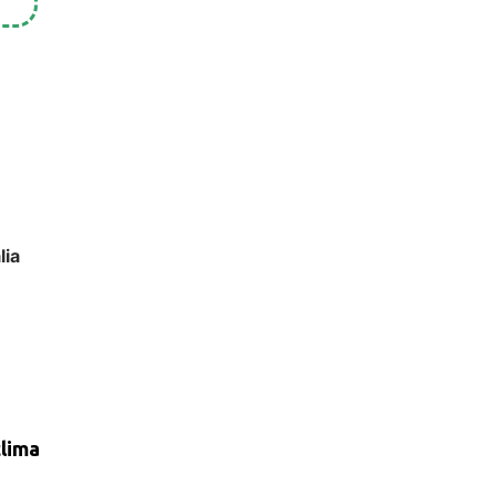
lia
clima