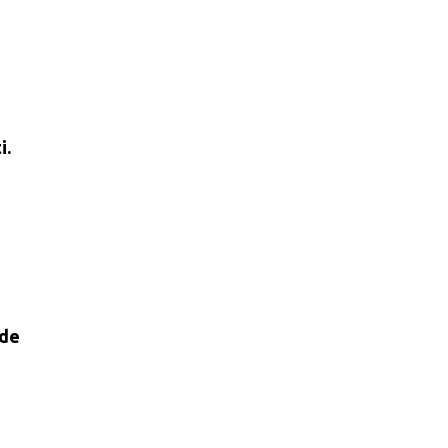
i.
 de