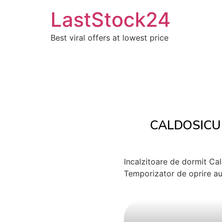
Vai
LastStock24
al
contenuto
Best viral offers at lowest price
CALDOSICUR
Incalzitoare de dormit Cal
Temporizator de oprire au