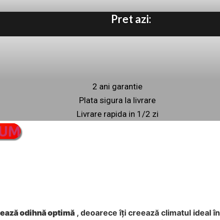
Pret azi:
2 ani garantie
Plata sigura la livrare
Livrare rapida in 1/2 zi
CUM
ntează odihnă optimă
, deoarece îți creează climatul ideal în