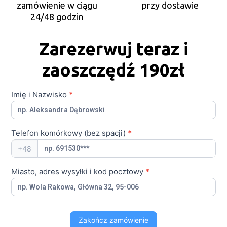
zamówienie w ciągu
przy dostawie
24/48 godzin
Zarezerwuj teraz i
zaoszczędź 190zł
Imię i Nazwisko
*
Antena
TV -
PL -
LSTS |
Telefon komórkowy (bez spacji)
*
OFF
+48
Miasto, adres wysyłki i kod pocztowy
*
Zakończ zamówienie