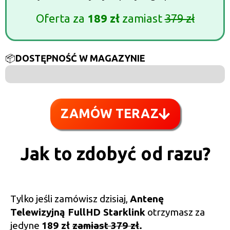
Oferta za
189 zł
zamiast
379 zł
📦
DOSTĘPNOŚĆ W MAGAZYNIE
6 na 100
ZAMÓW TERAZ
Jak to zdobyć od razu?
Tylko jeśli zamówisz dzisiaj,
Antenę
Telewizyjną FullHD Starklink
otrzymasz za
jedyne
189 zł
zamiast 379 zł
.