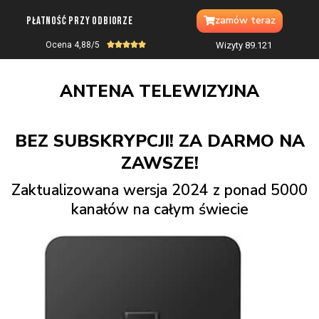
zamów teraz
Płatność przy odbiorze
Ocena 4,88/5
Wizyty 89.
121





ANTENA TELEWIZYJNA
BEZ SUBSKRYPCJI! ZA DARMO NA
ZAWSZE!
Zaktualizowana wersja 2024 z ponad 5000
kanałów na całym świecie