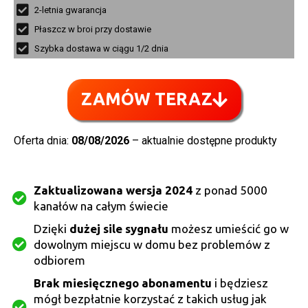
2-letnia gwarancja
Płaszcz w broi przy dostawie
Szybka dostawa w ciągu 1/2 dnia
ZAMÓW TERAZ
Oferta dnia:
08/08/2026
– aktualnie dostępne produkty
Zaktualizowana wersja 2024
z ponad 5000
kanałów na całym świecie
Dzięki
dużej sile sygnału
możesz umieścić go w
dowolnym miejscu w domu bez problemów z
odbiorem
Brak miesięcznego abonamentu
i będziesz
mógł bezpłatnie korzystać z takich usług jak