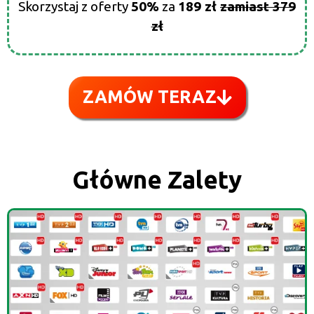
Skorzystaj z oferty
50%
za
189 zł
zamiast 379
zł
ZAMÓW TERAZ
Główne Zalety